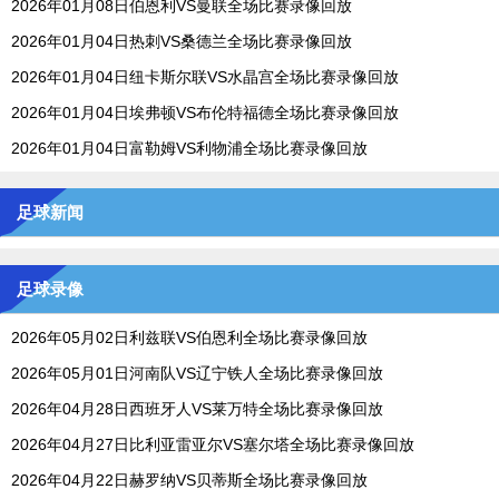
2026年01月08日伯恩利VS曼联全场比赛录像回放
2026年01月04日热刺VS桑德兰全场比赛录像回放
2026年01月04日纽卡斯尔联VS水晶宫全场比赛录像回放
2026年01月04日埃弗顿VS布伦特福德全场比赛录像回放
2026年01月04日富勒姆VS利物浦全场比赛录像回放
足球新闻
足球录像
2026年05月02日利兹联VS伯恩利全场比赛录像回放
2026年05月01日河南队VS辽宁铁人全场比赛录像回放
2026年04月28日西班牙人VS莱万特全场比赛录像回放
2026年04月27日比利亚雷亚尔VS塞尔塔全场比赛录像回放
2026年04月22日赫罗纳VS贝蒂斯全场比赛录像回放