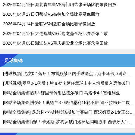
2026年04月19日湖北青年星VS海门珂缔缘全场比赛录像回放
2026年04月17日贝蒂斯VS布拉加全场比赛录像回放
2026年04月14日曼联VS利兹联全场比赛录像回放
2026年04月12日大连鲲城VS延边龙鼎全场比赛录像回放
2026年04月05日浙江队VS重庆铜梁龙全场比赛录像回放
足球集锦
[进球视频] 尤文0-1落后！布雷默禁区内手球送点，斯卡马卡点射命中！
[进球视频]罗马0-1落后！埃克勒卡姆任意球击中人墙后吊入远角破门
[咪咕全场集锦]西甲-穆里奇传射达德尔破门 马洛卡4-1塞维利亚
[咪咕全场集锦]升第8！桑德兰3-0送伯恩利15轮不胜 迪亚拉梅开二度塔尔比世界波
[咪咕全场集锦] 足总杯-卡斯特拉诺斯加时赛破门 西汉姆联2-1女王公园巡游者
[咪咕全场集锦] 西甲-卡洛斯-罗梅罗破门洛萨达闪电扳平 西班牙人1-1莱万特