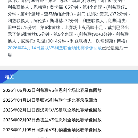
(助攻: 博格)56分钟 - 第3个进球 - 勒温(利兹联) - 射门64分钟 -
利兹联换人，恩梅查↑ 奥卡福↓65分钟 - 第4个角球 - (利兹联)71
分钟 - 第4个进球 - 查乌纳(伯恩利) - 射门 (助攻: 安东尼)72分钟 -
利兹联换人，阿伦森↑ 斯塔赫↓72分钟 - 利兹联换人，朗斯塔夫↑
田中碧↓75分钟 - 第6张黄牌，比赛场上火药味十足，裁判已经出
示了第6张黄牌85分钟 - 第5个角球 - (利兹联)90+3分钟 - 利兹联
换人，尼翁托↑ 勒温↓90+4分钟 - 利兹联换人，D.詹姆斯↑ 博格↓
2026年04月14日曼联VS利兹联全场比赛录像回放
已经是最后一
篇
相关
2026年05月02日利兹联VS伯恩利全场比赛录像回放
2026年04月14日曼联VS利兹联全场比赛录像回放
2026年02月11日西汉姆联VS曼联全场比赛录像回放
2026年02月03日桑德兰VS伯恩利全场比赛录像回放
2026年01月09日阿森纳VS利物浦全场比赛录像回放