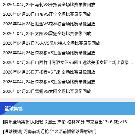
2026年04月29日马刺VS开拓者全场比赛录像回放
2026年04月28日山东VS辽宁全场比赛录像回放
2026年04月28日掘金VS森林狼全场比赛录像回放
2026年04月28日太阳VS雷霆全场比赛录像回放
2026年04月27日76人VS凯尔特人全场比赛录像回放
2026年04月26日森林狼VS掘金全场比赛录像回放
2026年04月25日山西竹叶青酒女篮VS四川远达美乐女篮全场比赛录像回放
2026年04月25日开拓者VS马刺全场比赛录像回放
2026年04月24日森林狼VS掘金全场比赛录像回放
2026年04月23日雷霆VS太阳全场比赛录像回放
篮球集锦
[腾讯全场集锦]太阳轻取国王 杰伦·格林20分 布克复出17+6 威少16+7+4断
[进球视频] 河南前场逼抢 钟义浩前插领球爆射破门