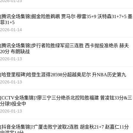
2026-01-23
[腾讯全场集锦]掘金险胜鹈鹕 贾马尔·穆雷35+9 沃特森31+7+5 墨
菲31+5
2026-01-14
[腾讯全场集锦]步行者险胜绿军迎三连胜 西卡抛投准绝杀 赫夫
20分 布朗缺战
2026-01-13
[哈登里程碑]哈登生涯得28598分超越奥尼尔 升NBA历史第九
2026-01-13
[CCTV全场集锦]?廖三宁三分绝杀北控险胜福建 曾凌铉33分&三
分球9投全中
2026-01-13
[抖音全场集锦]?广厦击败宁波取2连胜 胡金秋21+7 赵嘉仁11分
宁鸿宇14分