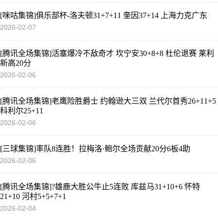
[咪咕集锦]俱乐部杯-洛夫顿31+7+11 奎因37+14 上海力克广东
2026-02-07
[腾讯全场集锦]活塞爆冷不敌奇才 坎宁安30+8+8 杜伦退赛 莱利
新高20分
2026-02-06
[腾讯全场集锦]老鹰险胜爵士 约翰逊大三双 兰代尔首秀26+11+5
科利尔25+11
2026-02-06
[三球集锦]率队8连胜！拉梅洛·鲍尔全场贡献20分6板4助
2026-02-06
[腾讯全场集锦]?雄鹿大胜公牛止5连败 库兹马31+10+6 怀特
21+10 河村5+5+7+1
2026-02-04