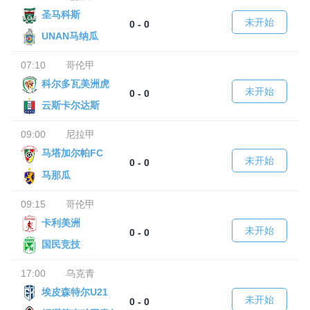
圣马科斯
未开始
0 - 0
UNAN马纳瓜
07:10
哥伦甲
科尔多瓦美洲虎
未开始
0 - 0
云斯卡尔达斯
09:00
尼拉甲
马塔加尔帕FC
未开始
0 - 0
马那瓜
09:15
哥伦甲
卡利美洲
未开始
0 - 0
国民竞技
17:00
乌克青
埃皮森特尔U21
未开始
0 - 0