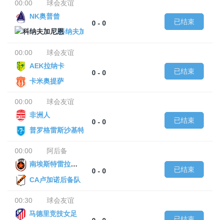
00:00
球会友谊
NK奥普曾
已结束
0 - 0
科纳夫加尼恩
00:00
球会友谊
AEK拉纳卡
已结束
0 - 0
卡米奥提萨
00:00
球会友谊
非洲人
已结束
0 - 0
普罗格雷斯沙基特
00:00
阿后备
南埃斯特雷拉后备队
已结束
0 - 0
CA卢加诺后备队
00:30
球会友谊
马德里竞技女足
已结束