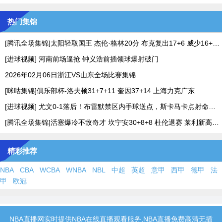
热门集锦
[腾讯全场集锦]太阳轻取国王 杰伦·格林20分 布克复出17+6 威少16+7+4断
[进球视频] 河南前场逼抢 钟义浩前插领球爆射破门
2026年02月06日浙江VS山东全场比赛集锦
[咪咕集锦]俱乐部杯-洛夫顿31+7+11 奎因37+14 上海力克广东
[进球视频] 尤文0-1落后！布雷默禁区内手球送点，斯卡马卡点射命中！
[腾讯全场集锦]活塞爆冷不敌奇才 坎宁安30+8+8 杜伦退赛 莱利新高20分
精彩推荐
NBA
CBA
WCBA
WNBA
NBL
中超
英超
意甲
西甲
德甲
法
甲
欧冠
NBA直播网实时提供NBA在线直播观看服务,NBA直播免费高清无插