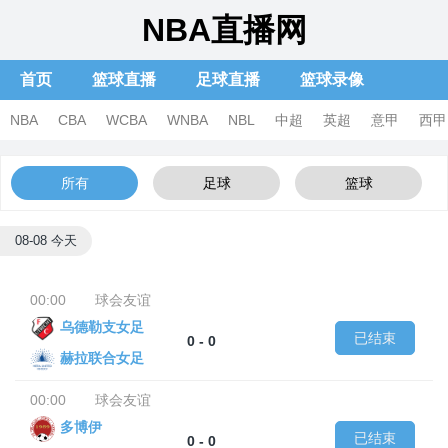
NBA直播网
首页
篮球直播
足球直播
篮球录像
足球录像
体育新闻
篮球集锦
足球集锦
NBA
CBA
WCBA
WNBA
NBL
中超
英超
意甲
西甲
所有
足球
篮球
08-08 今天
00:00
球会友谊
乌德勒支女足
已结束
0 - 0
赫拉联合女足
00:00
球会友谊
多博伊
已结束
0 - 0