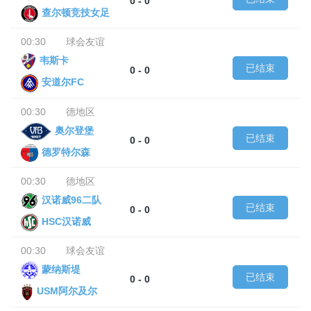
0 - 0
查尔顿竞技女足
00:30
球会友谊
韦斯卡
已结束
0 - 0
安道尔FC
00:30
德地区
奥尔登堡
已结束
0 - 0
德罗特尔森
00:30
德地区
汉诺威96二队
已结束
0 - 0
HSC汉诺威
00:30
球会友谊
蒙纳斯堤
已结束
0 - 0
USM阿尔及尔