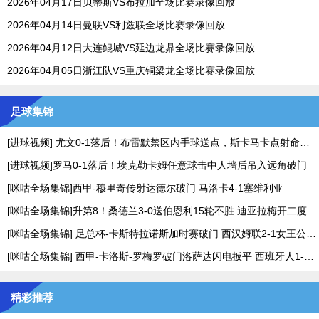
2026年04月17日贝蒂斯VS布拉加全场比赛录像回放
2026年04月14日曼联VS利兹联全场比赛录像回放
2026年04月12日大连鲲城VS延边龙鼎全场比赛录像回放
2026年04月05日浙江队VS重庆铜梁龙全场比赛录像回放
足球集锦
[进球视频] 尤文0-1落后！布雷默禁区内手球送点，斯卡马卡点射命中！
[进球视频]罗马0-1落后！埃克勒卡姆任意球击中人墙后吊入远角破门
[咪咕全场集锦]西甲-穆里奇传射达德尔破门 马洛卡4-1塞维利亚
[咪咕全场集锦]升第8！桑德兰3-0送伯恩利15轮不胜 迪亚拉梅开二度塔尔比世界波
[咪咕全场集锦] 足总杯-卡斯特拉诺斯加时赛破门 西汉姆联2-1女王公园巡游者
[咪咕全场集锦] 西甲-卡洛斯-罗梅罗破门洛萨达闪电扳平 西班牙人1-1莱万特
精彩推荐