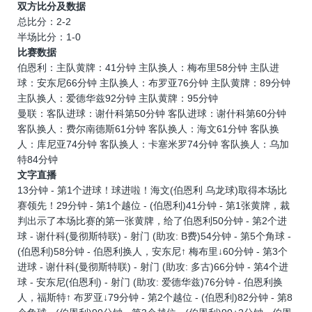
双方比分及数据
总比分：2-2
半场比分：1-0
比赛数据
伯恩利：主队黄牌：41分钟 主队换人：梅布里58分钟 主队进
球：安东尼66分钟 主队换人：布罗亚76分钟 主队黄牌：89分钟
主队换人：爱德华兹92分钟 主队黄牌：95分钟
曼联：客队进球：谢什科第50分钟 客队进球：谢什科第60分钟
客队换人：费尔南德斯61分钟 客队换人：海文61分钟 客队换
人：库尼亚74分钟 客队换人：卡塞米罗74分钟 客队换人：乌加
特84分钟
文字直播
13分钟 - 第1个进球！球进啦！海文(伯恩利 乌龙球)取得本场比
赛领先！29分钟 - 第1个越位 - (伯恩利)41分钟 - 第1张黄牌，裁
判出示了本场比赛的第一张黄牌，给了伯恩利50分钟 - 第2个进
球 - 谢什科(曼彻斯特联) - 射门 (助攻: B费)54分钟 - 第5个角球 -
(伯恩利)58分钟 - 伯恩利换人，安东尼↑ 梅布里↓60分钟 - 第3个
进球 - 谢什科(曼彻斯特联) - 射门 (助攻: 多古)66分钟 - 第4个进
球 - 安东尼(伯恩利) - 射门 (助攻: 爱德华兹)76分钟 - 伯恩利换
人，福斯特↑ 布罗亚↓79分钟 - 第2个越位 - (伯恩利)82分钟 - 第8