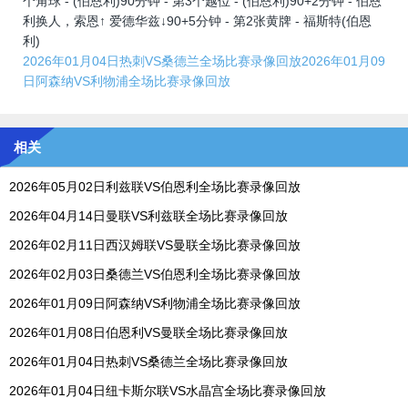
个角球 - (伯恩利)90分钟 - 第3个越位 - (伯恩利)90+2分钟 - 伯恩
利换人，索恩↑ 爱德华兹↓90+5分钟 - 第2张黄牌 - 福斯特(伯恩
利)
2026年01月04日热刺VS桑德兰全场比赛录像回放
2026年01月09
日阿森纳VS利物浦全场比赛录像回放
相关
2026年05月02日利兹联VS伯恩利全场比赛录像回放
2026年04月14日曼联VS利兹联全场比赛录像回放
2026年02月11日西汉姆联VS曼联全场比赛录像回放
2026年02月03日桑德兰VS伯恩利全场比赛录像回放
2026年01月09日阿森纳VS利物浦全场比赛录像回放
2026年01月08日伯恩利VS曼联全场比赛录像回放
2026年01月04日热刺VS桑德兰全场比赛录像回放
2026年01月04日纽卡斯尔联VS水晶宫全场比赛录像回放