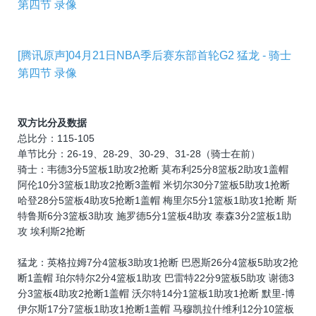
第四节 录像
[腾讯原声]04月21日NBA季后赛东部首轮G2 猛龙 - 骑士
第四节 录像
双方比分及数据
总比分：115-105
单节比分：26-19、28-29、30-29、31-28（骑士在前）
骑士：韦德3分5篮板1助攻2抢断 莫布利25分8篮板2助攻1盖帽
阿伦10分3篮板1助攻2抢断3盖帽 米切尔30分7篮板5助攻1抢断
哈登28分5篮板4助攻5抢断1盖帽 梅里尔5分1篮板1助攻1抢断 斯
特鲁斯6分3篮板3助攻 施罗德5分1篮板4助攻 泰森3分2篮板1助
攻 埃利斯2抢断
猛龙：英格拉姆7分4篮板3助攻1抢断 巴恩斯26分4篮板5助攻2抢
断1盖帽 珀尔特尔2分4篮板1助攻 巴雷特22分9篮板5助攻 谢德3
分3篮板4助攻2抢断1盖帽 沃尔特14分1篮板1助攻1抢断 默里-博
伊尔斯17分7篮板1助攻1抢断1盖帽 马穆凯拉什维利12分10篮板