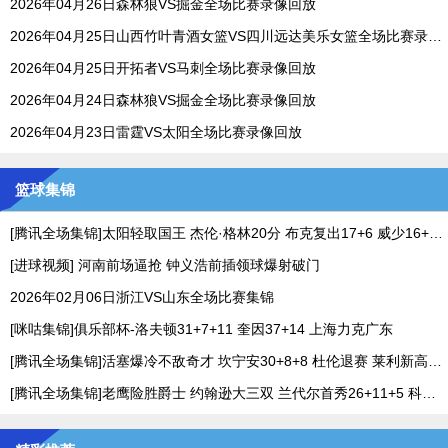
2026年04月26日森林狼VS掘金全场比赛录像回放
2026年04月25日山西竹叶青酒女篮VS四川远达美乐女篮全场比赛录像回放
2026年04月25日开拓者VS马刺全场比赛录像回放
2026年04月24日森林狼VS掘金全场比赛录像回放
2026年04月23日雷霆VS太阳全场比赛录像回放
篮球集锦
[腾讯全场集锦]太阳轻取国王 杰伦·格林20分 布克复出17+6 威少16+7+4断
[进球视频] 河南前场逼抢 钟义浩前插领球爆射破门
2026年02月06日浙江VS山东全场比赛集锦
[咪咕集锦]俱乐部杯-洛夫顿31+7+11 奎因37+14 上海力克广东
[腾讯全场集锦]活塞爆冷不敌奇才 坎宁安30+8+8 杜伦退赛 莱利新高20分
[腾讯全场集锦]老鹰险胜爵士 约翰逊大三双 兰代尔首秀26+11+5 科利尔25+11